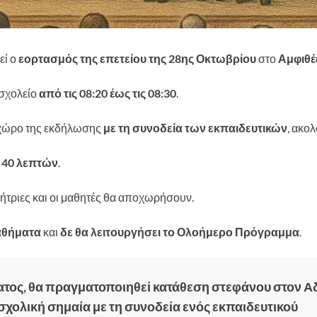
εί ο
εορτασμός της επετείου της 28ης Οκτωβρίου
στο
Αμφιθέ
 σχολείο
από τις 08:20 έως τις 08:30
.
 χώρο της εκδήλωσης
με τη συνοδεία των εκπαιδευτικών
, ακο
 40 λεπτών
.
αθήτριες και οι μαθητές θα αποχωρήσουν.
αθήματα
και
δε θα λειτουργήσει το Ολοήμερο Πρόγραμμα
.
ματος, θα πραγματοποιηθεί κατάθεση στεφάνου στον Α
σχολική σημαία με τη συνοδεία ενός εκπαιδευτικού