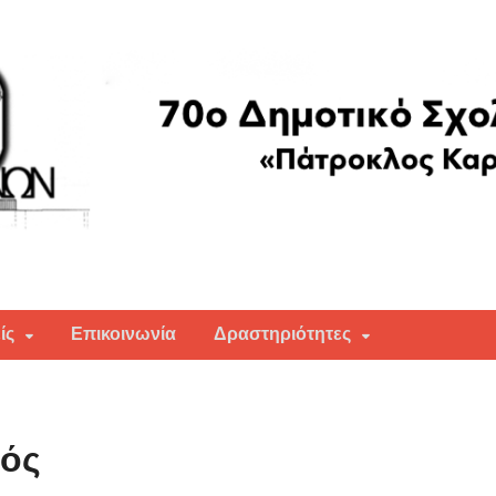
ών "Πάτροκλος Καραντινός"
ίς
Επικοινωνία
Δραστηριότητες
μός